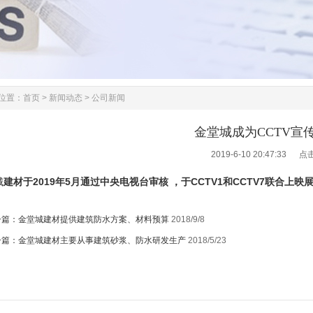
位置：
首页
>
新闻动态
>
公司新闻
金堂城成为CCTV宣
2019-6-10 20:47:33 
城
建材于2019年5月通过中央电视台审核 ，于CCTV1和CCTV7联合上映
一篇：
金堂城建材提供建筑防水方案、材料预算
2018/9/8
一篇：
金堂城建材主要从事建筑砂浆、防水研发生产
2018/5/23