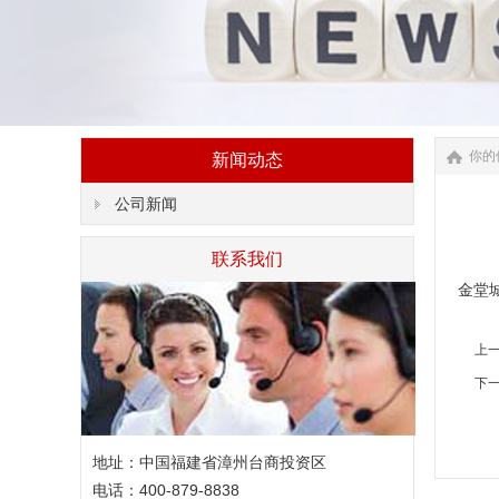
你的
新闻动态
公司新闻
联系我们
金堂
上
下
地址：中国福建省漳州台商投资区
电话：400-879-8838