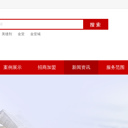
美缝剂
金堂
金堂城
案例展示
招商加盟
新闻资讯
服务范围