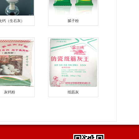
化钙（生石灰）
腻子粉
灰钙粉
纸筋灰