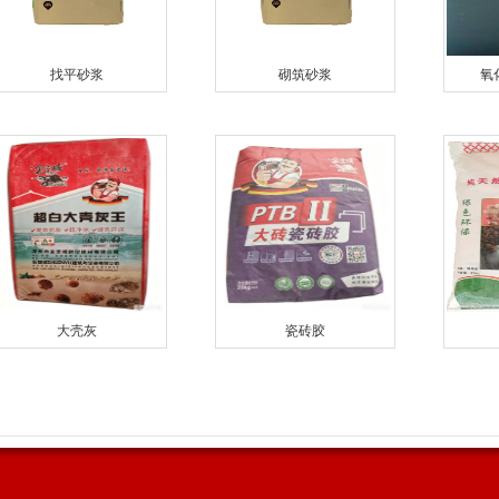
找平砂浆
砌筑砂浆
氧
大壳灰
瓷砖胶