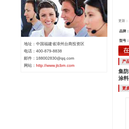
更新：2
品牌
型号
地址：中国福建省漳州台商投资区
电话：400-879-8838
邮件：188002830@qq.com
产
网站：
http://www.jtcbm.com
集防
涂料
更